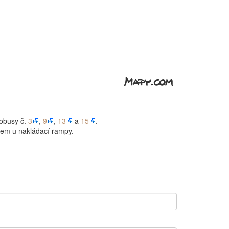
tobusy č.
3
,
9
,
13
a
15
.
diem u nakládací rampy.