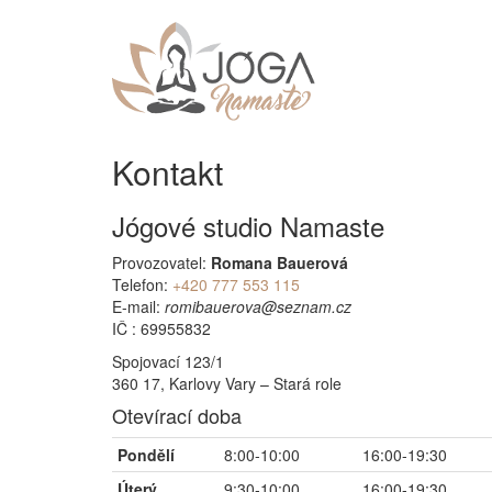
Kontakt
Jógové studio Namaste
Provozovatel:
Romana Bauerová
Telefon:
+420 777 553 115
E-mail:
IČ :
69955832
Spojovací 123/1
360 17
,
Karlovy Vary – Stará role
Otevírací doba
Pondělí
8:00-10:00
16:00-19:30
Úterý
9:30-10:00
16:00-19:30